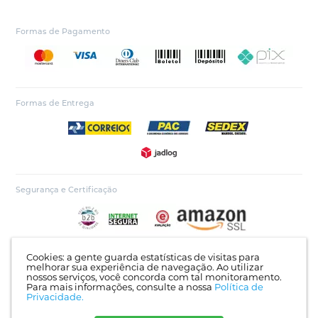
Formas de Pagamento
Formas de Entrega
Segurança e Certificação
Cookies: a gente guarda estatísticas de visitas para
melhorar sua experiência de navegação. Ao utilizar
nossos serviços, você concorda com tal monitoramento.
ETIK METAIS IND E COM DE ACESSORIOS EIRELI - CNPJ: 01.785.345/0001-60
Para mais informações, consulte a nossa
Política de
| R. PIONEIRO JOSÉ ANTÔNIO PIRES, 178 - PARQUE ITAIPU, Maringa - PR |
Privacidade.
CEP: 87065-380 |
Mapa do site