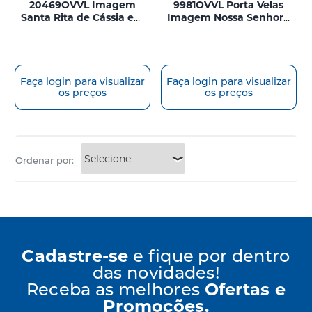
20469OVVL Imagem
9981OVVL Porta Velas
Santa Rita de Cássia em
Imagem Nossa Senhora
Metal Ouro Velho com
Aparecida em Metal Ouro
Porta Velas 14cm
Velho 10cm
Faça login para visualizar
Faça login para visualizar
os preços
os preços
Ordenar por:
Cadastre-se
e fique por dentro
das novidades!
Receba as melhores
Ofertas e
Promoções.