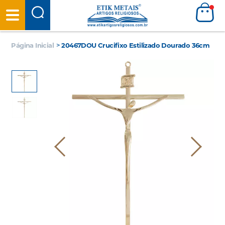
Página Inicial
>
20467DOU Crucifixo Estilizado Dourado 36cm