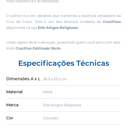
mais resistência e durabilidade.
Crucifixo rico em detalhes que transmite a essência verdadeira da
Cruz de Cristo.
Este é um dos diversos modelos de
Crucifixos
disponíveis na loja
Etik Artigos Religiosos
.
Lindo objeto de fé e devoção, presenteie quem você ama com este
lindo
Crucifixo Estilizado 36cm.
Especificações Técnicas
Dimensões A x L
36,0 x 23,5 cm
Material
Metal
Marca
Etik Artigos Religiosos
Cor
Dourado